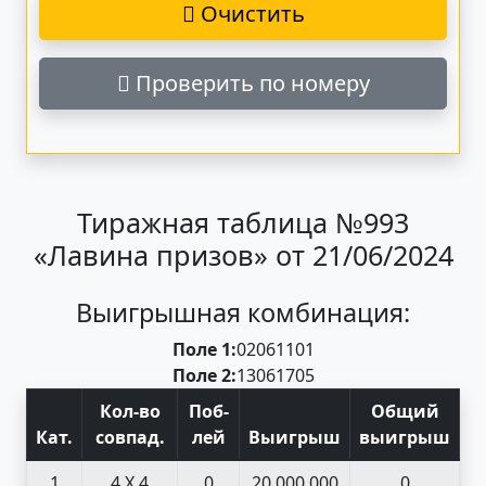
Очистить
Проверить по номеру
Тиражная таблица №993
«Лавина призов» от 21/06/2024
Выигрышная комбинация:
Поле 1:
02
06
11
01
Поле 2:
13
06
17
05
Кол-во
Поб
-
Общий
Кат
.
совпад
.
лей
Выигрыш
выигрыш
1
4 X 4
0
20 000 000
0