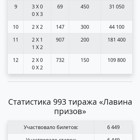
9
3 X 0
69
450
31 050
0 X 3
10
2 X 2
147
300
44 100
11
2 X 1
907
200
181 400
1 X 2
12
2 X 0
732
150
109 800
0 X 2
Статистика 993 тиража «Лавина
призов»
Участвовало билетов:
6 449
Участвовало ставок:
6 449