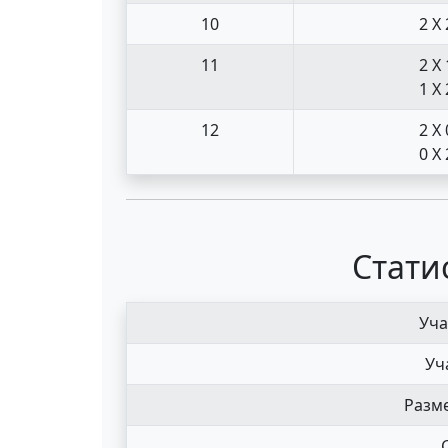
10
2 X 
11
2 X 
1 X 
12
2 X 
0 X 
Стати
Уча
Уч
Разме