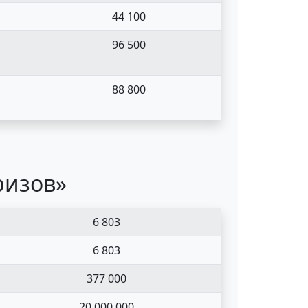
44 100
96 500
88 800
ризов»
6 803
6 803
377 000
20 000 000