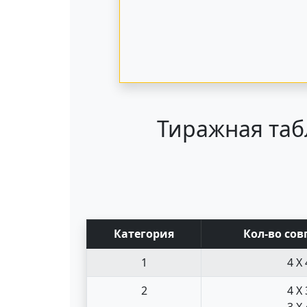
Тиражная таб
Кат
егория
Кол-во сов
1
4 X 
2
4 X 
3 X 