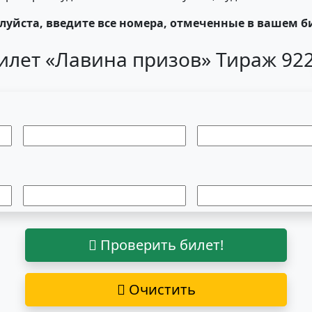
уйста, введите все номера, отмеченные в вашем б
илет «Лавина призов» Тираж 92
Проверить билет!
Очистить