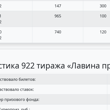
2
147
300
1
965
100
2
0
740
120
2
стика 922 тиража «Лавина п
ствовало билетов:
аствовало ставок:
р призового фонда:
Суперприз, руб.: