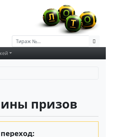
жей
вины призов
переход: