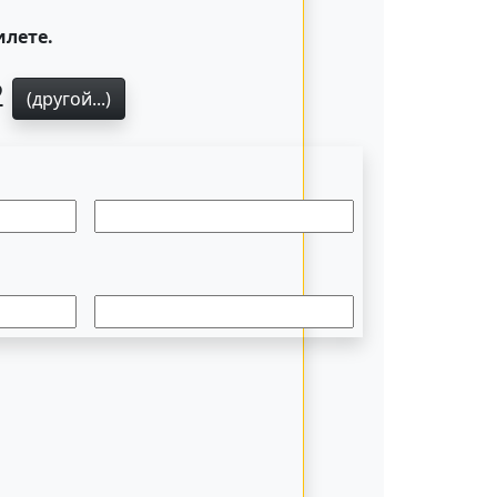
илете.
2
(другой...)