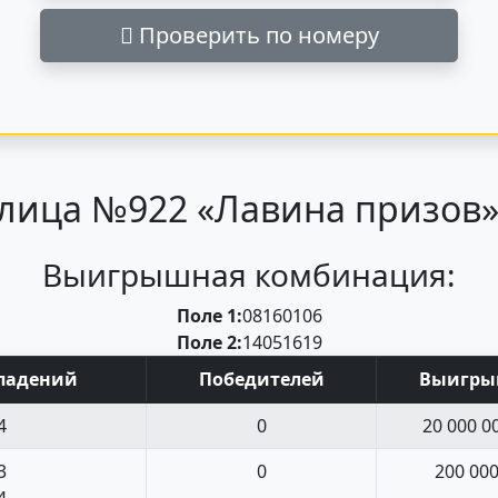
Проверить по номеру
лица №922 «Лавина призов» 
Выигрышная комбинация:
Поле 1:
08
16
01
06
Поле 2:
14
05
16
19
пад
ений
Поб
едите
лей
Выигр
4
0
20 000 0
3
0
200 00
4