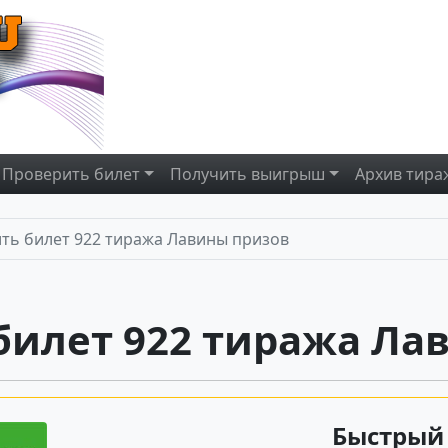
Проверить
билет
Получить
выигрыш
Архив
тира
ть билет 922 тиража Лавины призов
билет 922 тиража Ла
Быстрый 