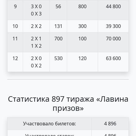
9
3 X 0
56
800
44 800
0 X 3
10
2 X 2
131
300
39 300
11
2 X 1
700
100
70 000
1 X 2
12
2 X 0
530
120
63 600
0 X 2
Статистика 897 тиража «Лавина
призов»
Участвовало билетов:
4 896
Участвовало ставок:
4 896