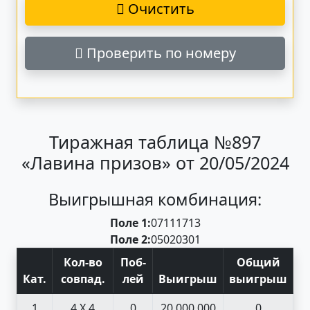
Очистить
Проверить по номеру
Тиражная таблица №897
«Лавина призов» от 20/05/2024
Выигрышная комбинация:
Поле 1:
07
11
17
13
Поле 2:
05
02
03
01
Кол-во
Поб
-
Общий
Кат
.
совпад
.
лей
Выигрыш
выигрыш
1
4 X 4
0
20 000 000
0