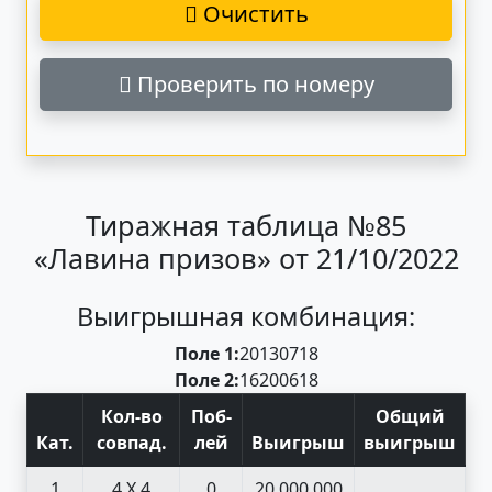
Очистить
Проверить по номеру
Тиражная таблица №85
«Лавина призов» от 21/10/2022
Выигрышная комбинация:
Поле 1:
20
13
07
18
Поле 2:
16
20
06
18
Кол-во
Поб
-
Общий
Кат
.
совпад
.
лей
Выигрыш
выигрыш
1
4 X 4
0
20 000 000