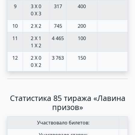
9
3 X 0
317
400
0 X 3
10
2 X 2
745
200
11
2 X 1
4 465
100
1 X 2
12
2 X 0
3 763
150
0 X 2
Статистика 85 тиража «Лавина
призов»
Участвовало билетов:
Участвовало ставок: