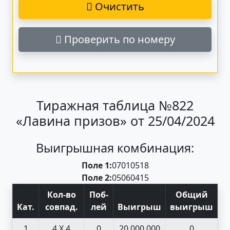
Очистить
Проверить по номеру
Тиражная таблица №822
«Лавина призов» от 25/04/2024
Выигрышная комбинация:
Поле 1:
07
01
05
18
Поле 2:
05
06
04
15
Кол-во
Поб
-
Общий
Кат
.
совпад
.
лей
Выигрыш
выигрыш
1
4 X 4
0
20 000 000
0