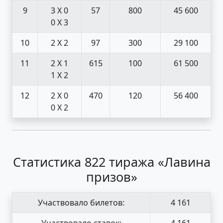
9
3 X 0
57
800
45 600
0 X 3
10
2 X 2
97
300
29 100
11
2 X 1
615
100
61 500
1 X 2
12
2 X 0
470
120
56 400
0 X 2
Статистика 822 тиража «Лавина
призов»
Участвовало билетов:
4 161
Участвовало ставок:
4 161