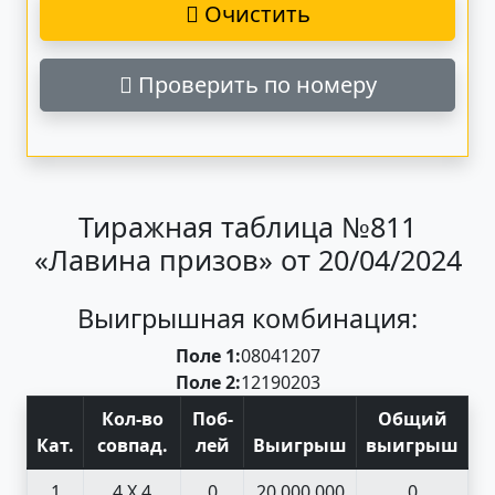
Очистить
Проверить по номеру
Тиражная таблица №811
«Лавина призов» от 20/04/2024
Выигрышная комбинация:
Поле 1:
08
04
12
07
Поле 2:
12
19
02
03
Кол-во
Поб
-
Общий
Кат
.
совпад
.
лей
Выигрыш
выигрыш
1
4 X 4
0
20 000 000
0