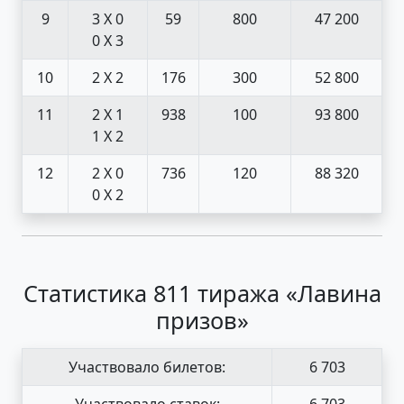
9
3 X 0
59
800
47 200
0 X 3
10
2 X 2
176
300
52 800
11
2 X 1
938
100
93 800
1 X 2
12
2 X 0
736
120
88 320
0 X 2
Статистика 811 тиража «Лавина
призов»
Участвовало билетов:
6 703
Участвовало ставок:
6 703