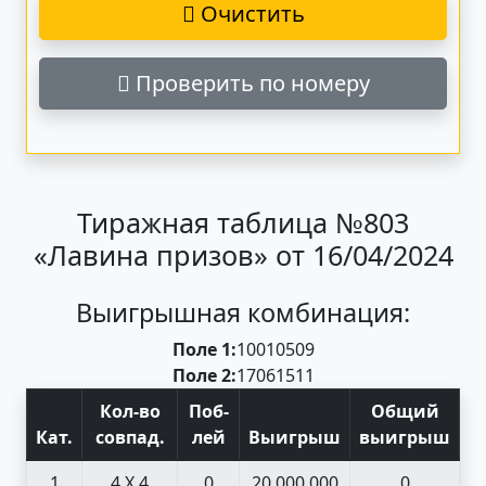
Очистить
Проверить по номеру
Тиражная таблица №803
«Лавина призов» от 16/04/2024
Выигрышная комбинация:
Поле 1:
10
01
05
09
Поле 2:
17
06
15
11
Кол-во
Поб
-
Общий
Кат
.
совпад
.
лей
Выигрыш
выигрыш
1
4 X 4
0
20 000 000
0