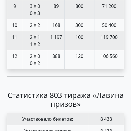
9
3 X 0
89
800
71 200
0 X 3
10
2 X 2
168
300
50 400
11
2 X 1
1 197
100
119 700
1 X 2
12
2 X 0
888
120
106 560
0 X 2
Статистика 803 тиража «Лавина
призов»
Участвовало билетов:
8 438
Участвовало ставок:
8 438