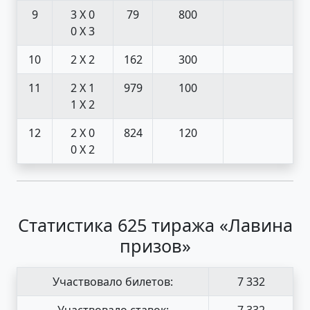
9
3 X 0
79
800
0 X 3
10
2 X 2
162
300
11
2 X 1
979
100
1 X 2
12
2 X 0
824
120
0 X 2
Статистика 625 тиража «Лавина
призов»
Участвовало билетов:
7 332
Участвовало ставок:
7 332