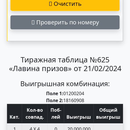
Очистить
Проверить по номеру
Тиражная таблица №625
«Лавина призов» от 21/02/2024
Выигрышная комбинация:
Поле 1:
01
20
02
04
Поле 2:
18
16
09
08
Кол-во
Поб
-
Общий
Кат
.
совпад
.
лей
Выигрыш
выигрыш
1
4 X 4
0
20 000 000