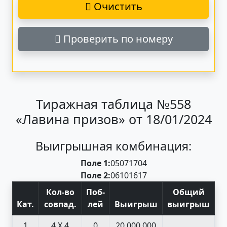
Очистить
Проверить по номеру
Тиражная таблица №558
«Лавина призов» от 18/01/2024
Выигрышная комбинация:
Поле 1:
05
07
17
04
Поле 2:
06
10
16
17
Кол-во
Поб
-
Общий
Кат
.
совпад
.
лей
Выигрыш
выигрыш
1
4 X 4
0
20 000 000