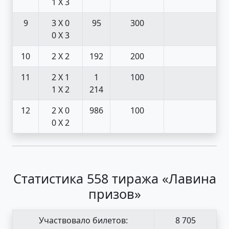
1 X 3
9
3 X 0
95
300
0 X 3
10
2 X 2
192
200
11
2 X 1
1
100
1 X 2
214
12
2 X 0
986
100
0 X 2
Статистика 558 тиража «Лавина
призов»
Участвовало билетов:
8 705