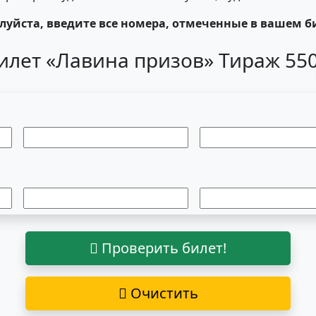
уйста, введите все номера, отмеченные в вашем б
илет «Лавина призов» Тираж 55
Проверить билет!
Очистить