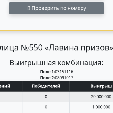
Проверить по номеру
лица №550 «Лавина призов» 
Выигрышная комбинация:
Поле 1:
03
15
11
16
Поле 2:
08
09
10
17
ений
Поб
едите
лей
Выигрыш
0
20 000 000
0
1 000 000