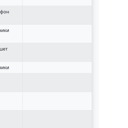
тфон
ники
ншет
ники