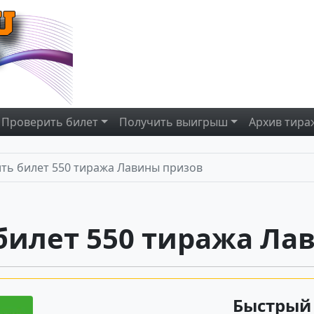
Проверить
билет
Получить
выигрыш
Архив
тира
ть билет 550 тиража Лавины призов
билет 550 тиража Ла
Быстрый 