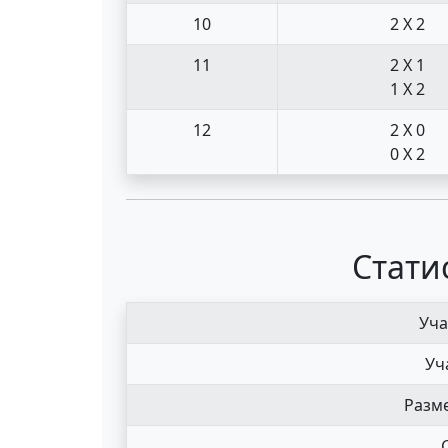
10
2 X 2
11
2 X 1
1 X 2
12
2 X 0
0 X 2
Стати
Уча
Уч
Разме