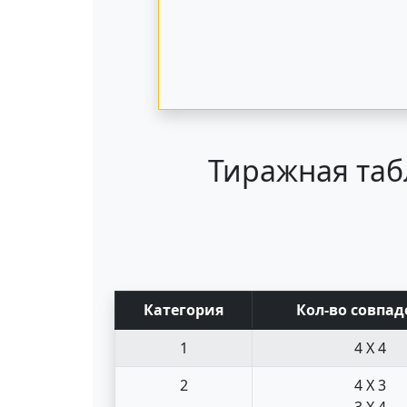
Тиражная таб
Кат
егория
Кол-во совпад
1
4 X 4
2
4 X 3
3 X 4