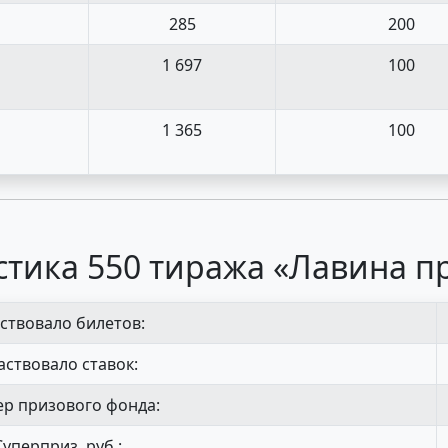
285
200
1 697
100
1 365
100
стика 550 тиража «Лавина п
ствовало билетов:
аствовало ставок:
р призового фонда:
Суперприз, руб.: