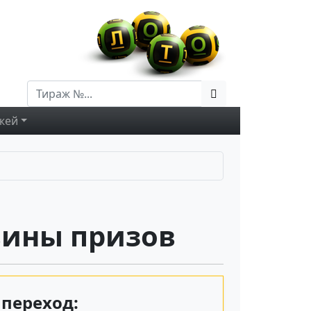
жей
вины призов
переход: