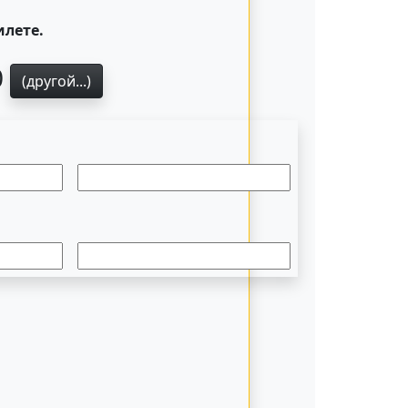
илете.
0
(другой...)