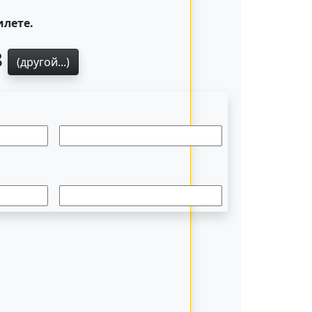
илете.
8
(другой...)