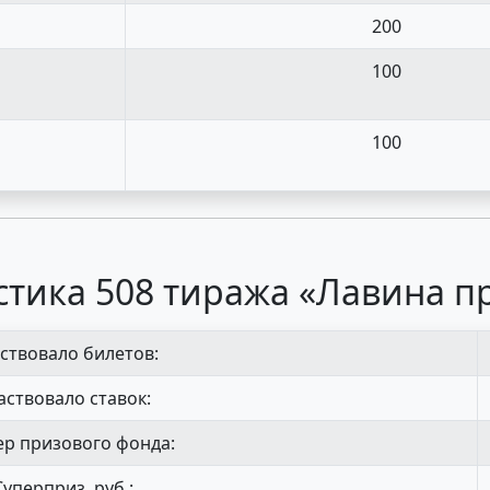
200
100
100
стика 508 тиража «Лавина п
ствовало билетов:
аствовало ставок:
р призового фонда:
Суперприз, руб.: