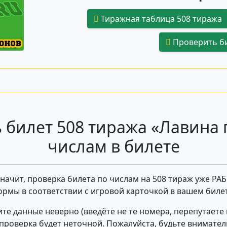
Тиражная таблица 508 тиража
Проверить би
 билет 508 тиража «Лавина 
числам в билете
 значит, проверка билета по числам на 508 тираж уже РА
ормы в соответствии с игровой карточкой в вашем билет
те данные неверно (введёте не те номера, перепутаете
- проверка будет неточной. Пожалуйста, будьте внимате