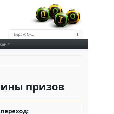
жей
вины призов
переход: