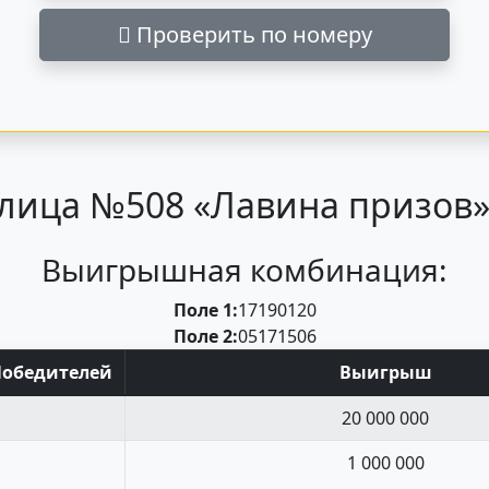
Проверить по номеру
лица №508 «Лавина призов» 
Выигрышная комбинация:
Поле 1:
17
19
01
20
Поле 2:
05
17
15
06
Поб
едите
лей
Выигрыш
20 000 000
1 000 000