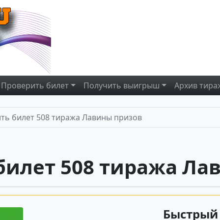
Проверить
билет
Получить
выигрыш
Архив
тира
ть билет 508 тиража Лавины призов
билет 508 тиража Ла
Быстрый 