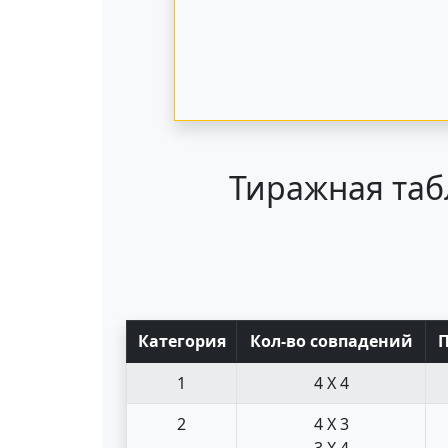
Тиражная таб
Кат
егория
Кол-во совпад
ений
1
4 X 4
2
4 X 3
3 X 4