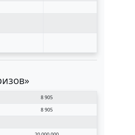
ризов»
8 905
8 905
20 000 000