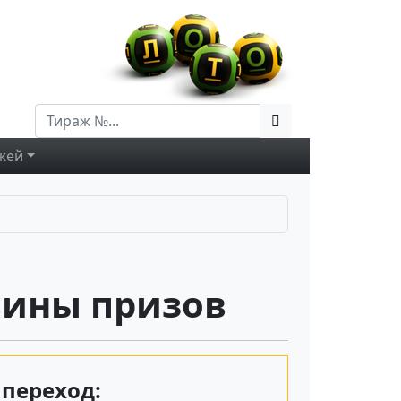
жей
вины призов
переход: