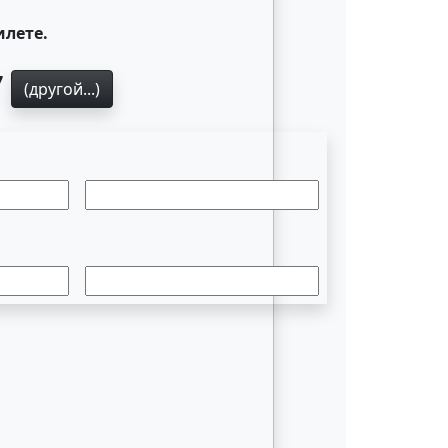
илете.
7
(другой...)