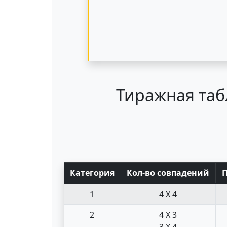
Тиражная таб
Кат
егория
Кол-во совпад
ений
1
4 X 4
2
4 X 3
3 X 4