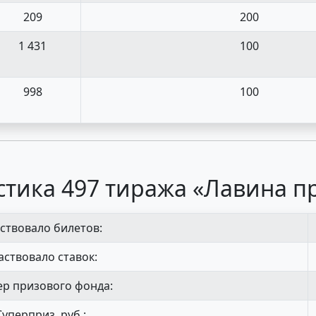
209
200
1 431
100
998
100
стика 497 тиража «Лавина п
ствовало билетов:
аствовало ставок:
р призового фонда:
Суперприз, руб.: