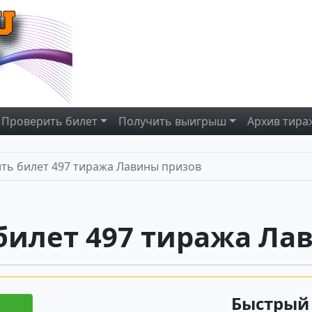
Проверить
билет
Получить
выигрыш
Архив
тира
ть билет 497 тиража Лавины призов
билет 497 тиража Ла
Быстрый 