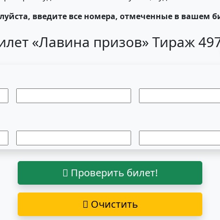
уйста, введите все номера, отмеченные в вашем б
илет «Лавина призов» Тираж 49
Проверить билет!
Очистить