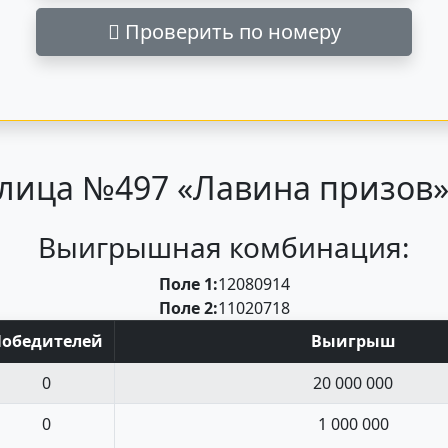
Проверить по номеру
лица №497 «Лавина призов» 
Выигрышная комбинация:
Поле 1:
12
08
09
14
Поле 2:
11
02
07
18
Поб
едите
лей
Выигрыш
0
20 000 000
0
1 000 000