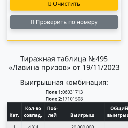
Очистить
Проверить по номеру
Тиражная таблица №495
«Лавина призов» от 19/11/2023
Выигрышная комбинация:
Поле 1:
06
03
17
13
Поле 2:
17
10
15
08
Кол-во
Поб
-
Общи
Кат
.
совпад
.
лей
Выигрыш
выигры
1
4 X 4
20 000 000