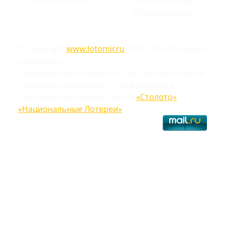
Лавина призов
© Copyright
www.lotomir.ru
2016-2026 Все права
защищены
Официальные результаты российских лотерей
Частично используются графические и
текстовые материалы сайтов
«Столото»
,
«Национальные Лотереи»