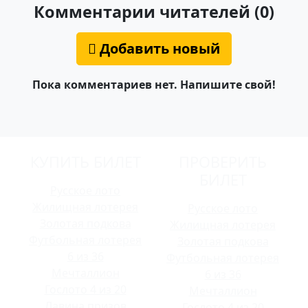
Комментарии читателей (0)
Добавить новый
Пока комментариев нет. Напишите свой!
КУПИТЬ БИЛЕТ
ПРОВЕРИТЬ
БИЛЕТ
Русское лото
Жилищная лотерея
Русское лото
Золотая подкова
Жилищная лотерея
Футбольная лотерея
Золотая подкова
6 из 36
Футбольная лотерея
Мечталлион
6 из 36
Гослото 4 из 20
Мечталлион
Лавина призов
Гослото 4 из 20