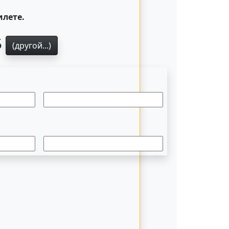
илете.
5
(другой...)