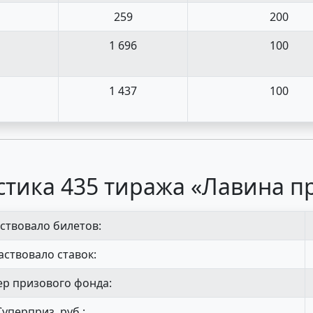
259
200
1 696
100
1 437
100
стика 435 тиража «Лавина п
ствовало билетов:
аствовало ставок:
р призового фонда:
Суперприз, руб.: