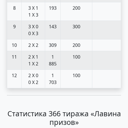
8
3 X 1
193
200
1 X 3
9
3 X 0
143
300
0 X 3
10
2 X 2
309
200
11
2 X 1
1
100
1 X 2
885
12
2 X 0
1
100
0 X 2
703
Статистика 366 тиража «Лавина
призов»