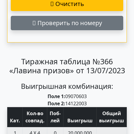
Очистить
Проверить по номеру
Тиражная таблица №366
«Лавина призов» от 13/07/2023
Выигрышная комбинация:
Поле 1:
09
07
06
03
Поле 2:
14
12
20
03
Кол-во
Поб
-
Общий
Кат
.
совпад
.
лей
Выигрыш
выигрыш
1
4 X 4
0
20 000 000