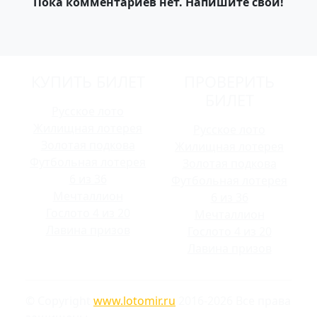
Пока комментариев нет. Напишите свой!
КУПИТЬ БИЛЕТ
ПРОВЕРИТЬ
БИЛЕТ
Русское лото
Жилищная лотерея
Русское лото
Золотая подкова
Жилищная лотерея
Футбольная лотерея
Золотая подкова
6 из 36
Футбольная лотерея
Мечталлион
6 из 36
Гослото 4 из 20
Мечталлион
Лавина призов
Гослото 4 из 20
Лавина призов
© Copyright
www.lotomir.ru
2016-2026 Все права