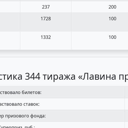
237
200
1728
100
1332
100
стика 344 тиража «Лавина п
ствовало билетов:
аствовало ставок:
р призового фонда:
Суперприз, руб.: