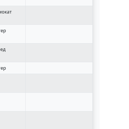
мокат
тер
пед
тер