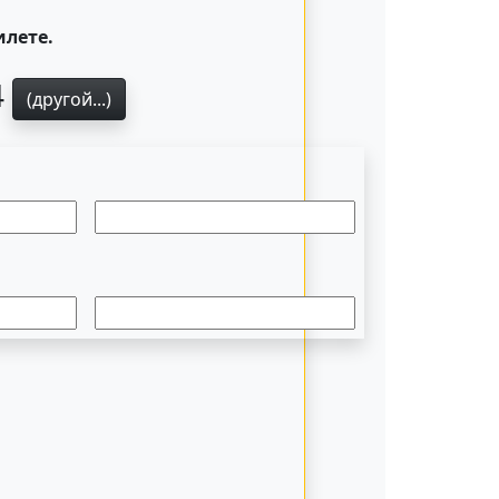
илете.
4
(другой...)