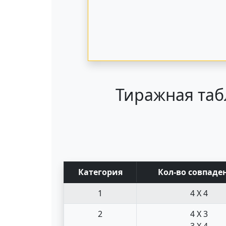
Тиражная таб
Кат
егория
Кол-во совпад
е
1
4 X 4
2
4 X 3
3 X 4