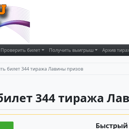
Проверить
билет
Получить
выигрыш
Архив
тира
ть билет 344 тиража Лавины призов
билет 344 тиража Ла
Быстрый 