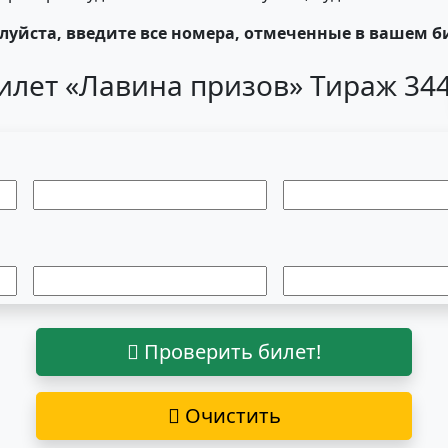
уйста, введите все номера, отмеченные в вашем б
илет «Лавина призов» Тираж 34
Проверить билет!
Очистить