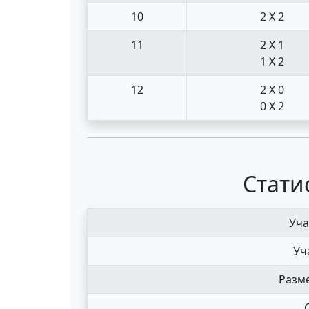
10
2 X 2
11
2 X 1
1 X 2
12
2 X 0
0 X 2
Стати
Уча
Уч
Разме