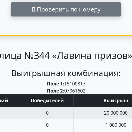
Проверить по номеру
лица №344 «Лавина призов» 
Выигрышная комбинация:
Поле 1:
15
10
08
17
Поле 2:
07
06
16
02
ний
Поб
едите
лей
Выигрыш
0
20 000 000
0
1 000 000