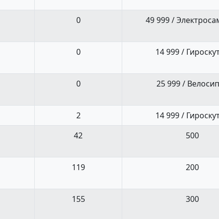
0
49 999 / Электроса
0
14 999 / Гироску
0
25 999 / Велоси
2
14 999 / Гироску
42
500
119
200
155
300