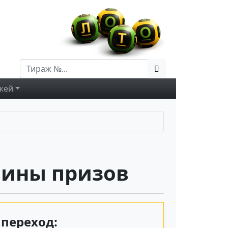
жей
вины призов
переход: