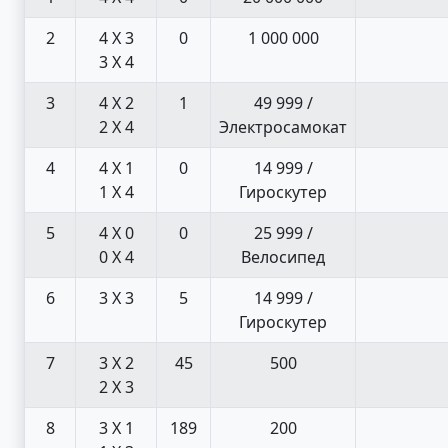
2
4 X 3
0
1 000 000
3 X 4
3
4 X 2
1
49 999 /
2 X 4
Электросамокат
4
4 X 1
0
14 999 /
1 X 4
Гироскутер
5
4 X 0
0
25 999 /
0 X 4
Велосипед
6
3 X 3
5
14 999 /
Гироскутер
7
3 X 2
45
500
2 X 3
8
3 X 1
189
200