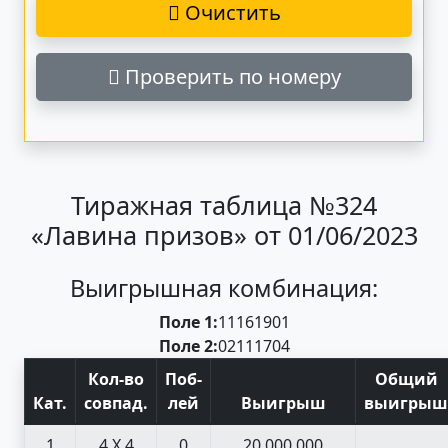
Очистить
Проверить по номеру
Тиражная таблица №324
«Лавина призов» от 01/06/2023
Выигрышная комбинация:
Поле 1:
11
16
19
01
Поле 2:
02
11
17
04
Кол-во
Поб
-
Общий
Кат
.
совпад
.
лей
Выигрыш
выигрыш
1
4 X 4
0
20 000 000