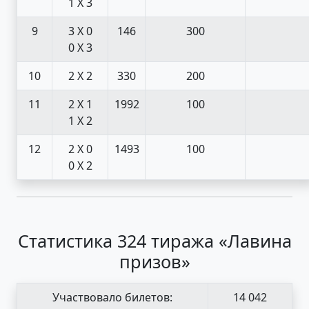
1 X 3
9
3 X 0
146
300
0 X 3
10
2 X 2
330
200
11
2 X 1
1992
100
1 X 2
12
2 X 0
1493
100
0 X 2
Статистика 324 тиража «Лавина
призов»
Участвовало билетов:
14 042