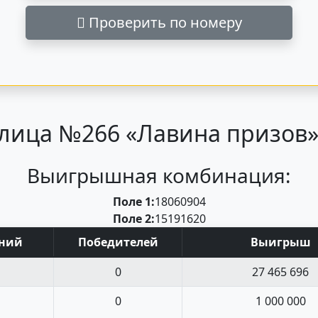
Проверить по номеру
лица №266 «Лавина призов» 
Выигрышная комбинация:
Поле 1:
18
06
09
04
Поле 2:
15
19
16
20
ний
Поб
едите
лей
Выигрыш
0
27 465 696
0
1 000 000