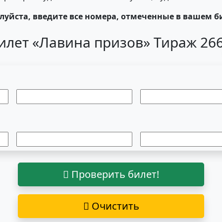
уйста, введите все номера, отмеченные в вашем б
илет «Лавина призов» Тираж 26
Проверить билет!
Очистить