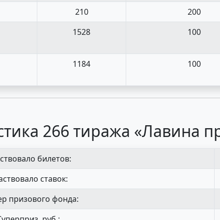
210
200
1528
100
1184
100
стика 266 тиража «Лавина п
ствовало билетов:
аствовало ставок:
р призового фонда:
Суперприз, руб.: