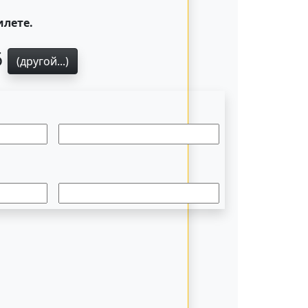
илете.
6
(другой...)