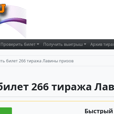
Проверить
билет
Получить
выигрыш
Архив
тира
ть билет 266 тиража Лавины призов
билет 266 тиража Ла
Быстрый 