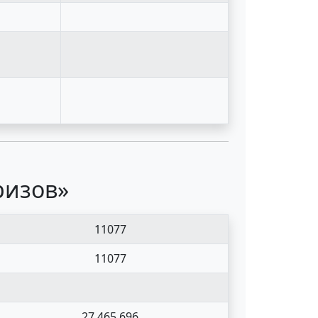
ризов»
11077
11077
27 465 696