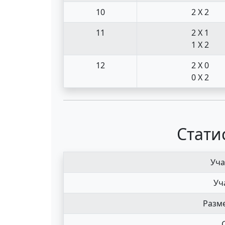
10
2 X 2
11
2 X 1
1 X 2
12
2 X 0
0 X 2
Стати
Уча
Уч
Разме