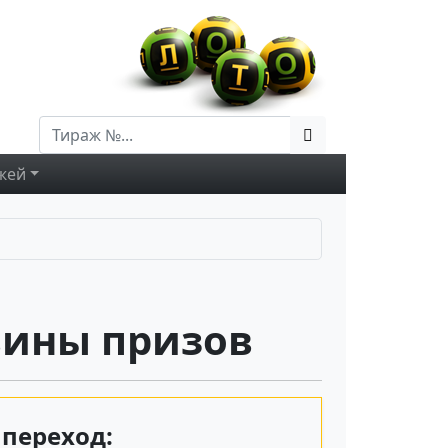
жей
вины призов
переход: