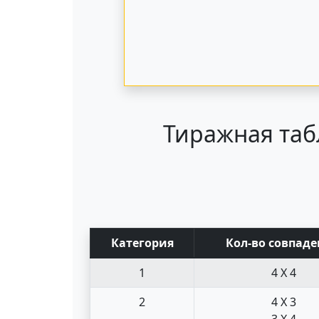
Тиражная таб
Кат
егория
Кол-во совпад
е
1
4 X 4
2
4 X 3
3 X 4