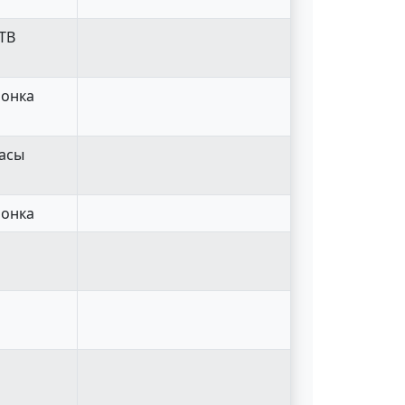
 ТВ
лонка
часы
лонка