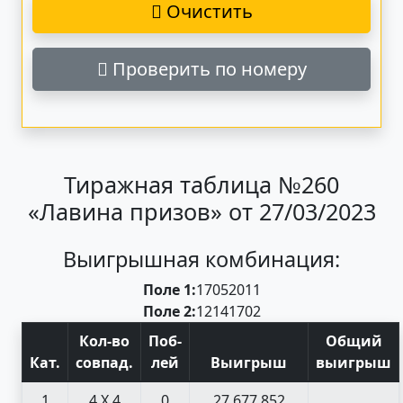
Очистить
Проверить по номеру
Тиражная таблица №260
«Лавина призов» от 27/03/2023
Выигрышная комбинация:
Поле 1:
17
05
20
11
Поле 2:
12
14
17
02
Кол-во
Поб
-
Общий
Кат
.
совпад
.
лей
Выигрыш
выигрыш
1
4 X 4
0
27 677 852