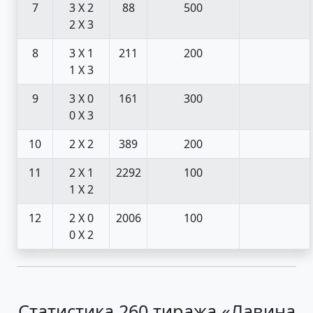
7
3 X 2
88
500
2 X 3
8
3 X 1
211
200
1 X 3
9
3 X 0
161
300
0 X 3
10
2 X 2
389
200
11
2 X 1
2292
100
1 X 2
12
2 X 0
2006
100
0 X 2
Статистика 260 тиража «Лавина