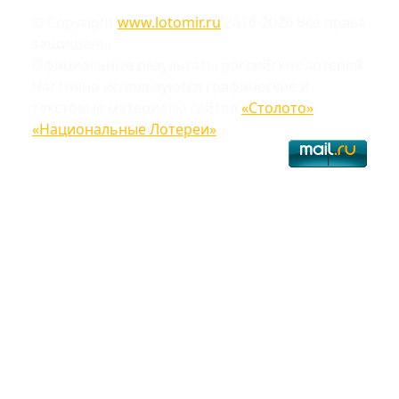
© Copyright
www.lotomir.ru
2016-2026 Все права
защищены
Официальные результаты российских лотерей
Частично используются графические и
текстовые материалы сайтов
«Столото»
,
«Национальные Лотереи»