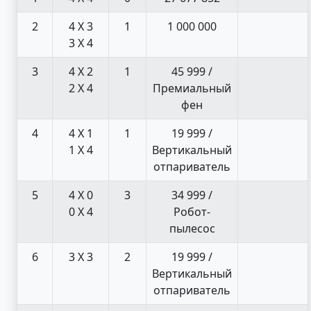
2
4 X 3
1
1 000 000
3 X 4
3
4 X 2
1
45 999 /
2 X 4
Премиальный
фен
4
4 X 1
1
19 999 /
1 X 4
Вертикальный
отпариватель
5
4 X 0
3
34 999 /
0 X 4
Робот-
пылесос
6
3 X 3
2
19 999 /
Вертикальный
отпариватель