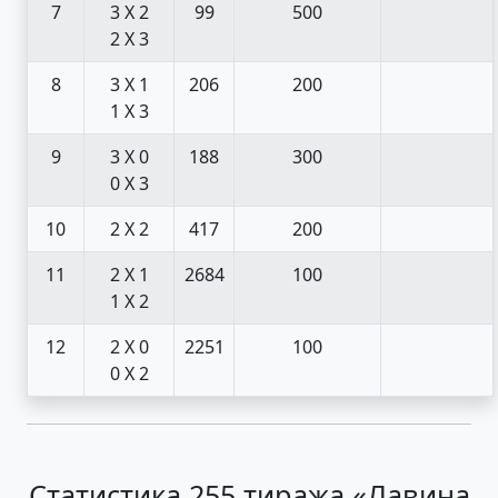
7
3 X 2
99
500
2 X 3
8
3 X 1
206
200
1 X 3
9
3 X 0
188
300
0 X 3
10
2 X 2
417
200
11
2 X 1
2684
100
1 X 2
12
2 X 0
2251
100
0 X 2
Статистика 255 тиража «Лавина