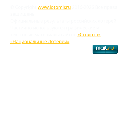
© Copyright
www.lotomir.ru
2016-2026 Все права
защищены
Официальные результаты российских лотерей
Частично используются графические и
текстовые материалы сайтов
«Столото»
,
«Национальные Лотереи»