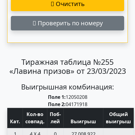
Очистить
Проверить по номеру
Тиражная таблица №255
«Лавина призов» от 23/03/2023
Выигрышная комбинация:
Поле 1:
12
05
02
08
Поле 2:
04
17
19
18
Кол-во
Поб
-
Общий
Кат
.
совпад
.
лей
Выигрыш
выигрыш
1
4 X 4
0
27 008 922