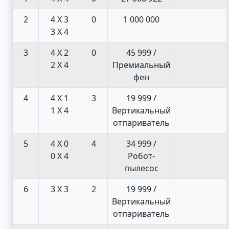
2
4 X 3
0
1 000 000
3 X 4
3
4 X 2
0
45 999 /
2 X 4
Премиальный
фен
4
4 X 1
3
19 999 /
1 X 4
Вертикальный
отпариватель
5
4 X 0
4
34 999 /
0 X 4
Робот-
пылесос
6
3 X 3
2
19 999 /
Вертикальный
отпариватель