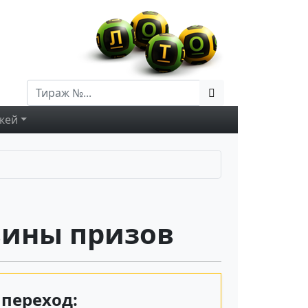
жей
вины призов
переход: