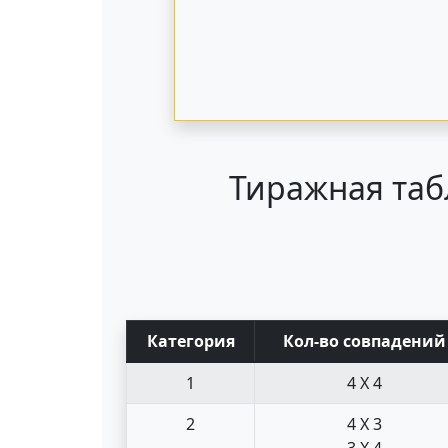
Тиражная таб
Кат
егория
Кол-во совпад
ений
1
4 X 4
2
4 X 3
3 X 4