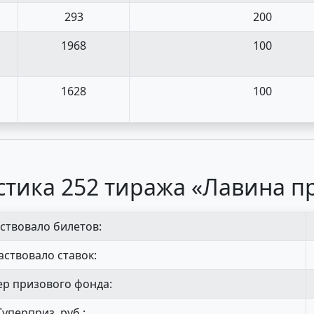
293
200
1968
100
1628
100
стика 252 тиража «Лавина п
ствовало билетов:
аствовало ставок:
р призового фонда:
Суперприз, руб.: