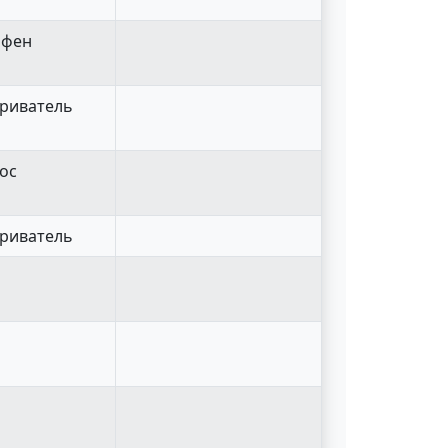
 фен
ариватель
сос
ариватель