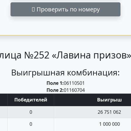
Проверить по номеру
лица №252 «Лавина призов» 
Выигрышная комбинация:
Поле 1:
06
11
05
01
Поле 2:
01
16
07
04
Поб
едите
лей
Выигрыш
0
26 751 062
0
1 000 000