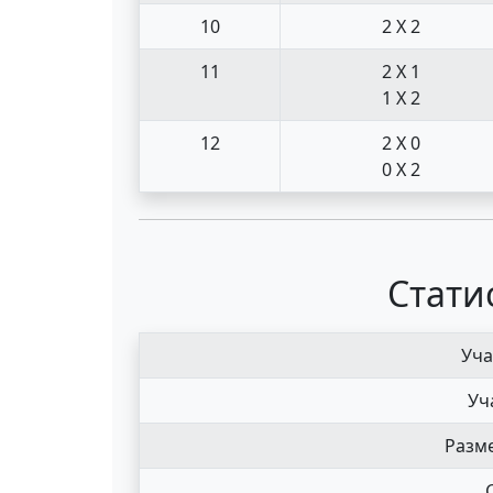
10
2 X 2
11
2 X 1
1 X 2
12
2 X 0
0 X 2
Стати
Уча
Уч
Разме