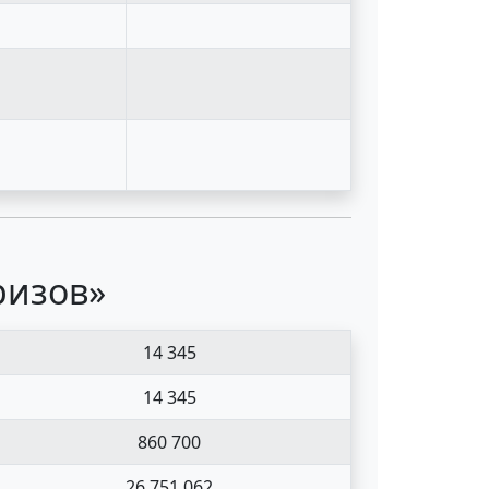
ризов»
14 345
14 345
860 700
26 751 062