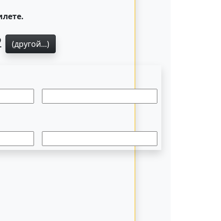
илете.
2
(другой...)