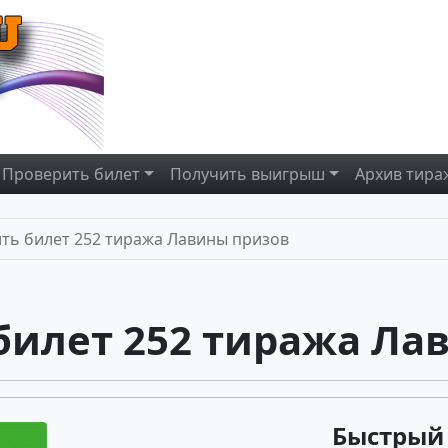
Проверить
билет
Получить
выигрыш
Архив
тира
ть билет 252 тиража Лавины призов
билет 252 тиража Ла
Быстрый 