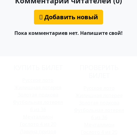
Комментарии читателей (0)
Добавить новый
Пока комментариев нет. Напишите свой!
КУПИТЬ БИЛЕТ
ПРОВЕРИТЬ
БИЛЕТ
Русское лото
Жилищная лотерея
Русское лото
Золотая подкова
Жилищная лотерея
Футбольная лотерея
Золотая подкова
6 из 36
Футбольная лотерея
Мечталлион
6 из 36
Гослото 4 из 20
Мечталлион
Лавина призов
Гослото 4 из 20