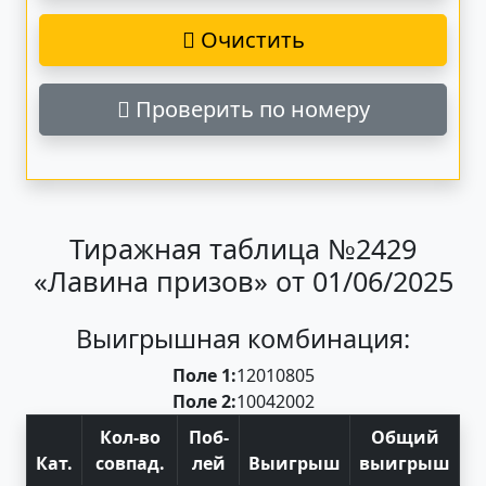
Очистить
Проверить по номеру
Тиражная таблица №2429
«Лавина призов» от 01/06/2025
Выигрышная комбинация:
Поле 1:
12
01
08
05
Поле 2:
10
04
20
02
Кол-во
Поб
-
Общий
Кат
.
совпад
.
лей
Выигрыш
выигрыш