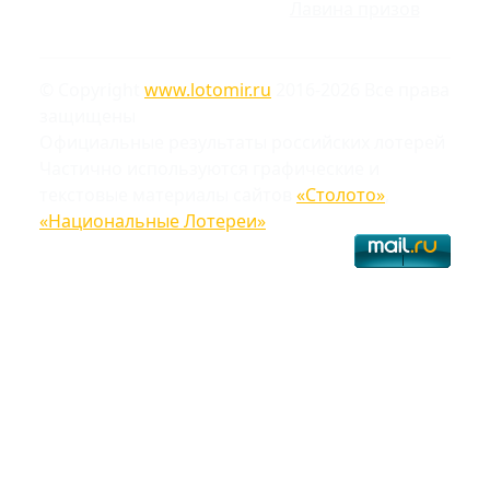
Лавина призов
© Copyright
www.lotomir.ru
2016-2026 Все права
защищены
Официальные результаты российских лотерей
Частично используются графические и
текстовые материалы сайтов
«Столото»
,
«Национальные Лотереи»