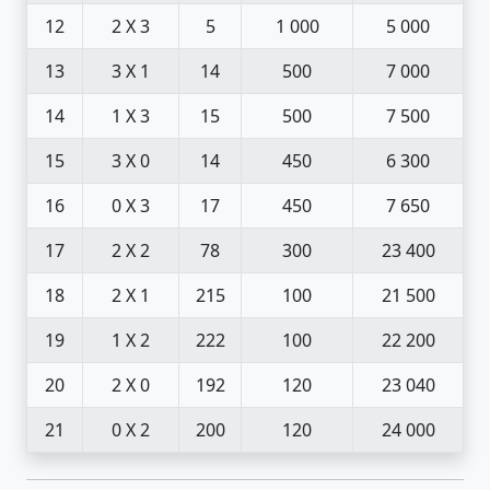
12
2 X 3
5
1 000
5 000
13
3 X 1
14
500
7 000
14
1 X 3
15
500
7 500
15
3 X 0
14
450
6 300
16
0 X 3
17
450
7 650
17
2 X 2
78
300
23 400
18
2 X 1
215
100
21 500
19
1 X 2
222
100
22 200
20
2 X 0
192
120
23 040
21
0 X 2
200
120
24 000