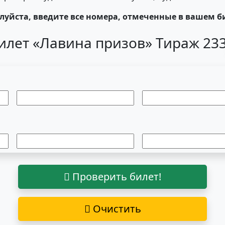
уйста, введите все номера, отмеченные в вашем б
илет «Лавина призов» Тираж 23
Проверить билет!
Очистить