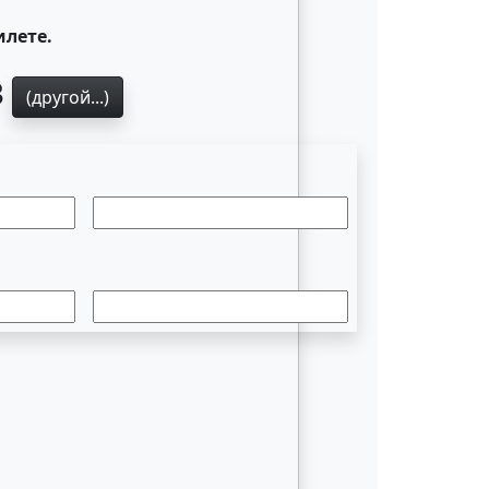
илете.
3
(другой...)