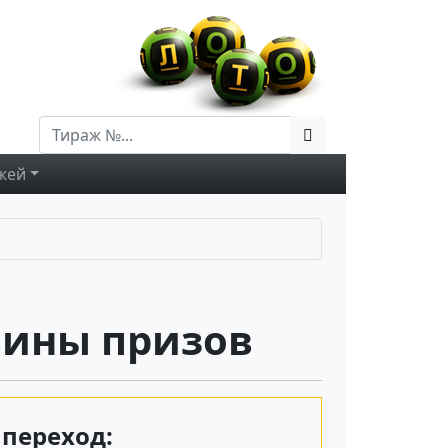
жей
вины призов
переход: