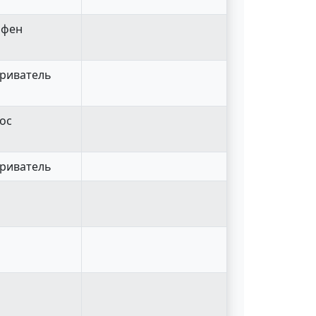
 фен
ариватель
сос
ариватель