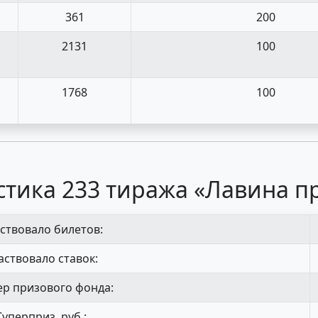
361
200
2131
100
1768
100
стика 233 тиража «Лавина п
ствовало билетов:
аствовало ставок:
р призового фонда:
Суперприз, руб.: