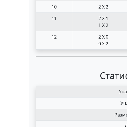
10
2 X 2
11
2 X 1
1 X 2
12
2 X 0
0 X 2
Стати
Уча
Уч
Разме