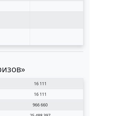
ризов»
16 111
16 111
966 660
25 488 397