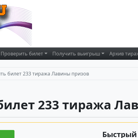
Проверить
билет
Получить
выигрыш
Архив
тира
ть билет 233 тиража Лавины призов
билет 233 тиража Ла
Быстрый 