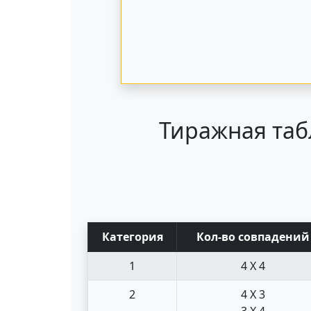
Тиражная таб
Кат
егория
Кол-во совпад
ений
1
4 X 4
2
4 X 3
3 X 4