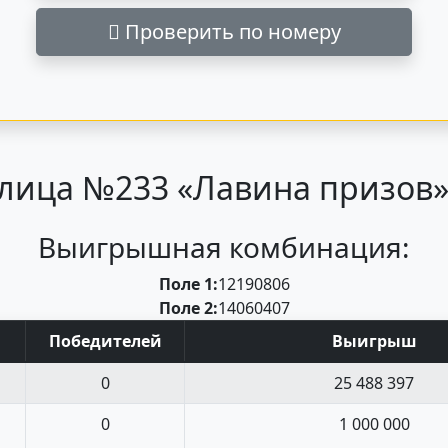
Проверить по номеру
лица №233 «Лавина призов» 
Выигрышная комбинация:
Поле 1:
12
19
08
06
Поле 2:
14
06
04
07
Поб
едите
лей
Выигрыш
0
25 488 397
0
1 000 000