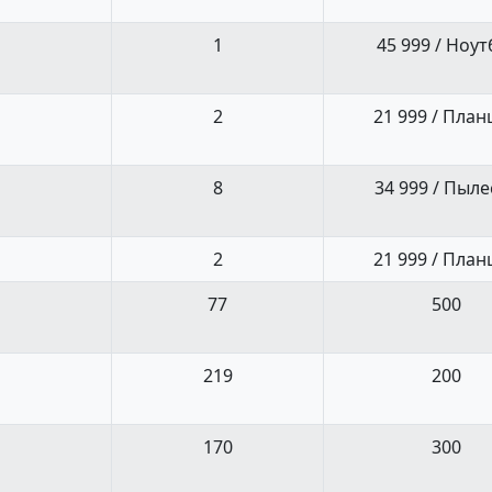
1
45 999 / Ноут
2
21 999 / Пла
8
34 999 / Пыле
2
21 999 / Пла
77
500
219
200
170
300