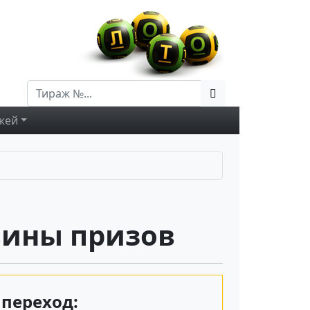
жей
вины призов
переход: