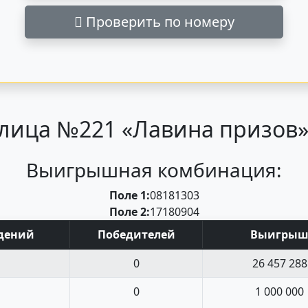
Проверить по номеру
лица №221 «Лавина призов» 
Выигрышная комбинация:
Поле 1:
08
18
13
03
Поле 2:
17
18
09
04
д
ений
Поб
едите
лей
Выигры
0
26 457 288
0
1 000 000