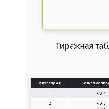
Тиражная таб
Кат
егория
Кол-во совпа
1
4 X 4
2
4 X 3
3 X 4