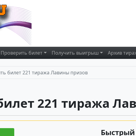
Проверить
билет
Получить
выигрыш
Архив
тира
ть билет 221 тиража Лавины призов
билет 221 тиража Ла
Быстрый 