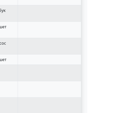
бук
ншет
сос
ншет