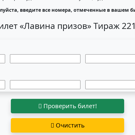
уйста, введите все номера, отмеченные в вашем б
илет «Лавина призов» Тираж 22
Проверить билет!
Очистить