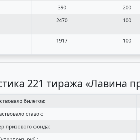
390
200
2470
100
1917
100
стика 221 тиража «Лавина п
ствовало билетов:
аствовало ставок:
р призового фонда:
Суперприз, руб.: