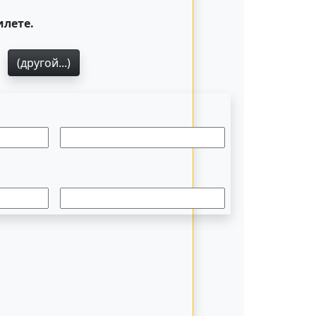
илете.
1
(другой...)