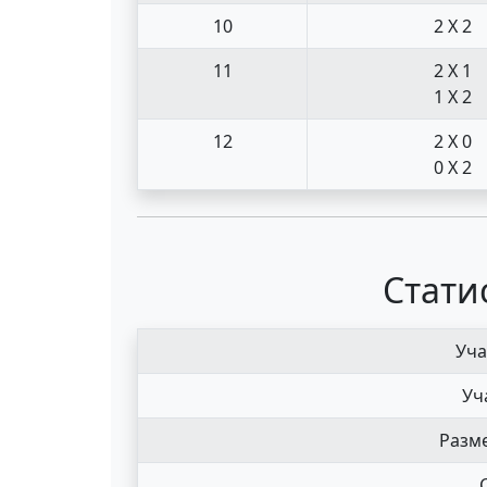
10
2 X 2
11
2 X 1
1 X 2
12
2 X 0
0 X 2
Стати
Уча
Уч
Разме