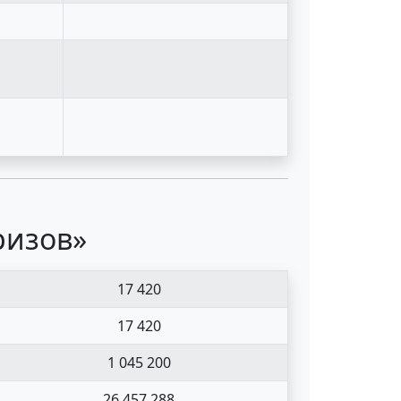
ризов»
17 420
17 420
1 045 200
26 457 288