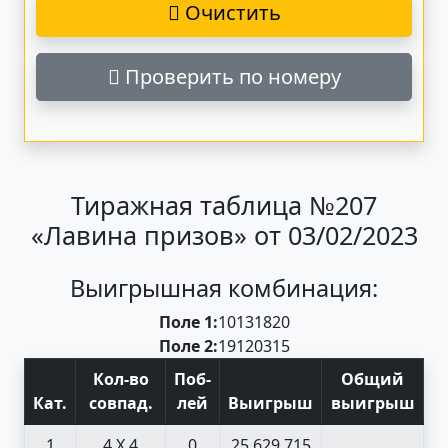
Очистить
Проверить по номеру
Тиражная таблица №207
«Лавина призов» от 03/02/2023
Выигрышная комбинация:
Поле 1:
10
13
18
20
Поле 2:
19
12
03
15
Кол-во
Поб
-
Общий
Кат
.
совпад
.
лей
Выигрыш
выигрыш
1
4 X 4
0
25 629 715