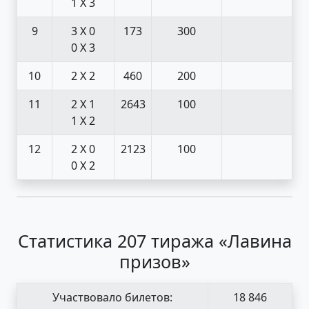
1 X 3
9
3 X 0
173
300
0 X 3
10
2 X 2
460
200
11
2 X 1
2643
100
1 X 2
12
2 X 0
2123
100
0 X 2
Статистика 207 тиража «Лавина
призов»
Участвовало билетов:
18 846