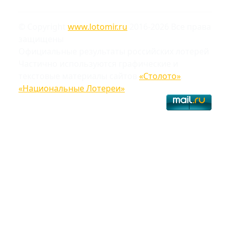
© Copyright
www.lotomir.ru
2016-2026 Все права
защищены
Официальные результаты российских лотерей
Частично используются графические и
текстовые материалы сайтов
«Столото»
,
«Национальные Лотереи»