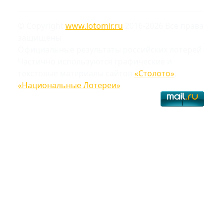
© Copyright
www.lotomir.ru
2016-2026 Все права
защищены
Официальные результаты российских лотерей
Частично используются графические и
текстовые материалы сайтов
«Столото»
,
«Национальные Лотереи»