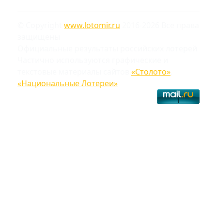
© Copyright
www.lotomir.ru
2016-2026 Все права
защищены
Официальные результаты российских лотерей
Частично используются графические и
текстовые материалы сайтов
«Столото»
,
«Национальные Лотереи»