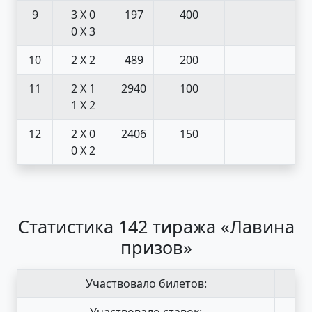
9
3 X 0
197
400
0 X 3
10
2 X 2
489
200
11
2 X 1
2940
100
1 X 2
12
2 X 0
2406
150
0 X 2
Статистика 142 тиража «Лавина
призов»
Участвовало билетов:
Участвовало ставок: