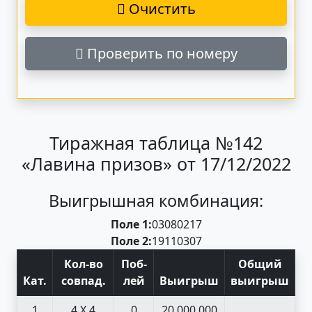
Очистить
Проверить по номеру
Тиражная таблица №142
«Лавина призов» от 17/12/2022
Выигрышная комбинация:
Поле 1:
03
08
02
17
Поле 2:
19
11
03
07
Кол-во
Поб
-
Общий
Кат
.
совпад
.
лей
Выигрыш
выигрыш
1
4 X 4
0
20 000 000