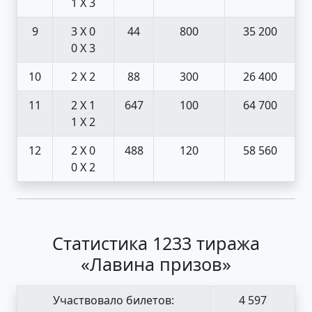
1 X 3
9
3 X 0
44
800
35 200
0 X 3
10
2 X 2
88
300
26 400
11
2 X 1
647
100
64 700
1 X 2
12
2 X 0
488
120
58 560
0 X 2
Статистика 1233 тиража
«Лавина призов»
Участвовало билетов:
4 597