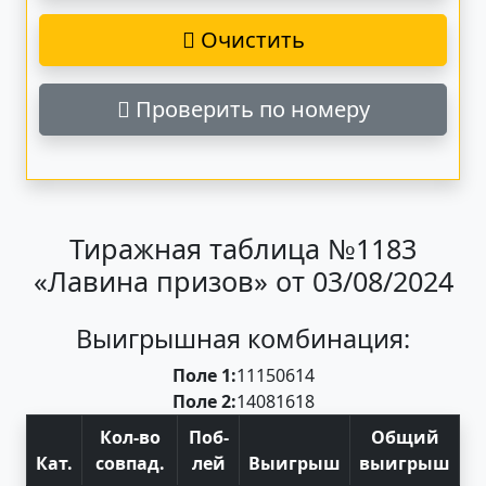
Очистить
Проверить по номеру
Тиражная таблица №1183
«Лавина призов» от 03/08/2024
Выигрышная комбинация:
Поле 1:
11
15
06
14
Поле 2:
14
08
16
18
Кол-во
Поб
-
Общий
Кат
.
совпад
.
лей
Выигрыш
выигрыш