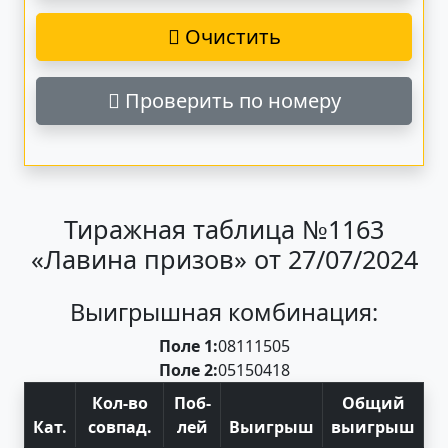
Очистить
Проверить по номеру
Тиражная таблица №1163
«Лавина призов» от 27/07/2024
Выигрышная комбинация:
Поле 1:
08
11
15
05
Поле 2:
05
15
04
18
Кол-во
Поб
-
Общий
Кат
.
совпад
.
лей
Выигрыш
выигрыш