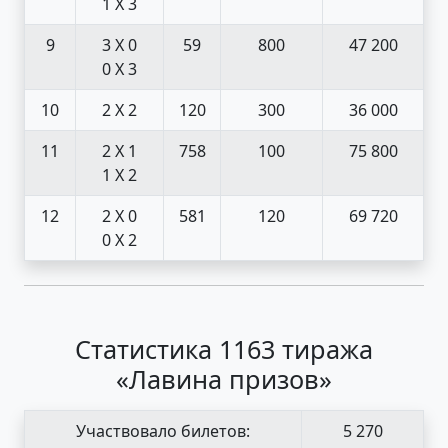
1 X 3
9
3 X 0
59
800
47 200
0 X 3
10
2 X 2
120
300
36 000
11
2 X 1
758
100
75 800
1 X 2
12
2 X 0
581
120
69 720
0 X 2
Статистика 1163 тиража
«Лавина призов»
Участвовало билетов:
5 270