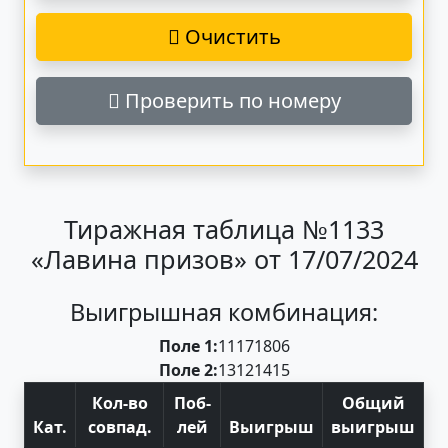
Очистить
Проверить по номеру
Тиражная таблица №1133
«Лавина призов» от 17/07/2024
Выигрышная комбинация:
Поле 1:
11
17
18
06
Поле 2:
13
12
14
15
Кол-во
Поб
-
Общий
Кат
.
совпад
.
лей
Выигрыш
выигрыш