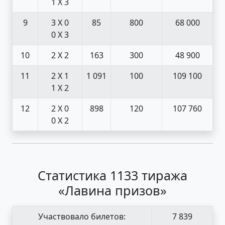
1 X 3
9
3 X 0
85
800
68 000
0 X 3
10
2 X 2
163
300
48 900
11
2 X 1
1 091
100
109 100
1 X 2
12
2 X 0
898
120
107 760
0 X 2
Статистика 1133 тиража
«Лавина призов»
Участвовало билетов:
7 839