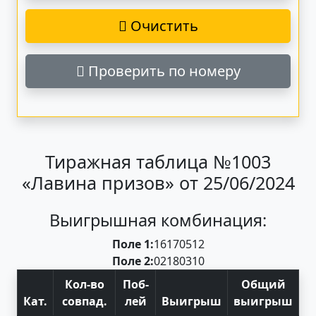
Очистить
Проверить по номеру
Тиражная таблица №1003
«Лавина призов» от 25/06/2024
Выигрышная комбинация:
Поле 1:
16
17
05
12
Поле 2:
02
18
03
10
Кол-во
Поб
-
Общий
Кат
.
совпад
.
лей
Выигрыш
выигрыш