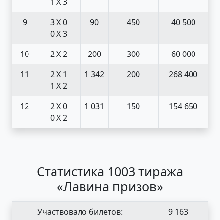
1 X 3
9
3 X 0
90
450
40 500
0 X 3
10
2 X 2
200
300
60 000
11
2 X 1
1 342
200
268 400
1 X 2
12
2 X 0
1 031
150
154 650
0 X 2
Статистика 1003 тиража
«Лавина призов»
Участвовало билетов:
9 163