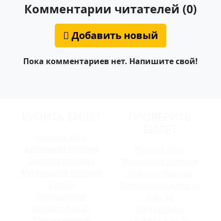
Комментарии читателей (0)
Добавить новый
Пока комментариев нет. Напишите свой!
КУПИТЬ БИЛЕТ
ПРОВЕРИТЬ
БИЛЕТ
Русское лото
Жилищная лотерея
Русское лото
Золотая подкова
Жилищная лотерея
Футбольная лотерея
Золотая подкова
6 из 36
Футбольная лотерея
Мечталлион
6 из 36
Гослото 4 из 20
Мечталлион
Лавина призов
Гослото 4 из 20