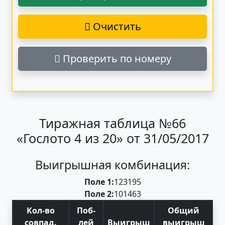
Очистить
Проверить по номеру
Тиражная таблица №66
«Гослото 4 из 20» от 31/05/2017
Выигрышная комбинация:
Поле 1:
12
3
19
5
Поле 2:
10
14
6
3
Кол-во
Поб
-
Общий
совпад
.
лей
Выигрыш
выигрыш