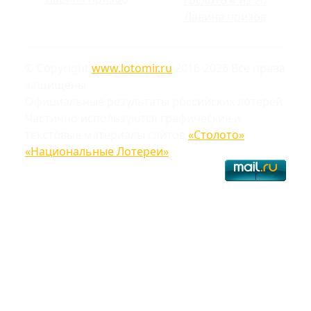
Лавина призов
© Copyright
www.lotomir.ru
2016-2026 Все права
защищены
Официальные результаты российских лотерей
Частично используются графические и
текстовые материалы сайтов
«Столото»
,
«Национальные Лотереи»