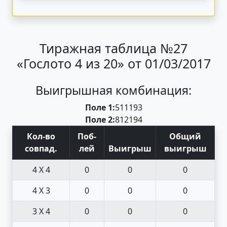
Тиражная таблица №27
«Гослото 4 из 20» от 01/03/2017
Выигрышная комбинация:
Поле 1:
5
11
19
3
Поле 2:
8
12
19
4
Кол-во
Поб
-
Общий
совпад
.
лей
Выигрыш
выигрыш
4 X 4
0
0
0
4 X 3
0
0
0
3 X 4
0
0
0