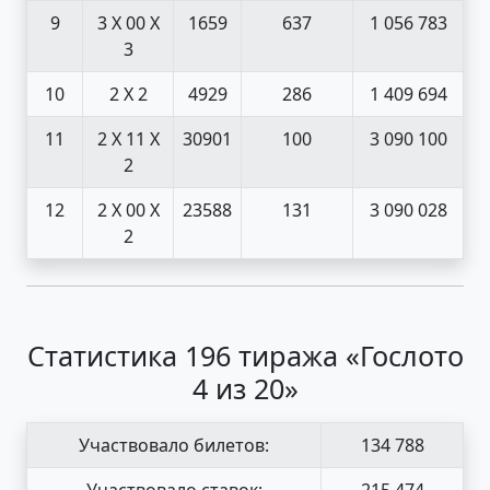
9
3 X 0
0 X
1659
637
1 056 783
3
10
2 X 2
4929
286
1 409 694
11
2 X 1
1 X
30901
100
3 090 100
2
12
2 X 0
0 X
23588
131
3 090 028
2
Статистика 196 тиража «Гослото
4 из 20»
Участвовало билетов:
134 788
Участвовало ставок:
215 474