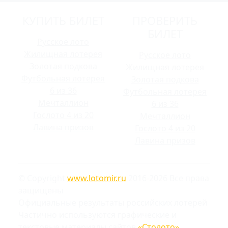
КУПИТЬ БИЛЕТ
ПРОВЕРИТЬ
БИЛЕТ
Русское лото
Жилищная лотерея
Русское лото
Золотая подкова
Жилищная лотерея
Футбольная лотерея
Золотая подкова
6 из 36
Футбольная лотерея
Мечталлион
6 из 36
Гослото 4 из 20
Мечталлион
Лавина призов
Гослото 4 из 20
Лавина призов
© Copyright
www.lotomir.ru
2016-2026 Все права
защищены
Официальные результаты российских лотерей
Частично используются графические и
текстовые материалы сайтов
«Столото»
,