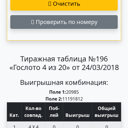
Очистить
Проверить по номеру
Тиражная таблица №196
«Гослото 4 из 20» от 24/03/2018
Выигрышная комбинация:
Поле 1:
20
9
8
5
Поле 2:
11
19
18
12
Кол-во
Поб
-
Общий
Кат
.
совпад
.
лей
Выигрыш
выигрыш
1
4 X 4
0
0
0