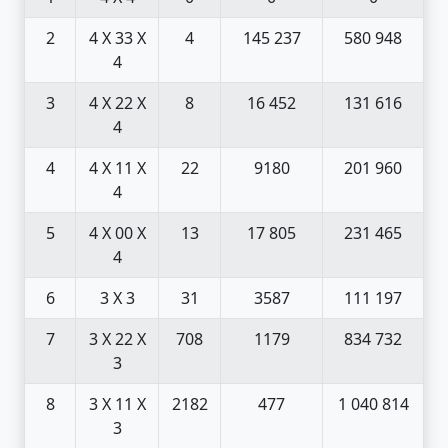
2
4 X 3
3 X
4
145 237
580 948
4
3
4 X 2
2 X
8
16 452
131 616
4
4
4 X 1
1 X
22
9180
201 960
4
5
4 X 0
0 X
13
17 805
231 465
4
6
3 X 3
31
3587
111 197
7
3 X 2
2 X
708
1179
834 732
3
8
3 X 1
1 X
2182
477
1 040 814
3