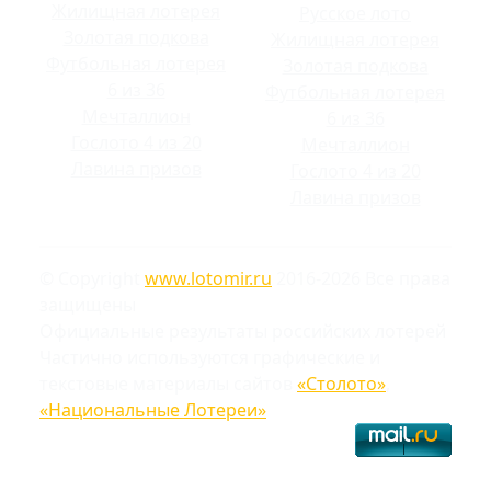
Жилищная лотерея
Русское лото
Золотая подкова
Жилищная лотерея
Футбольная лотерея
Золотая подкова
6 из 36
Футбольная лотерея
Мечталлион
6 из 36
Гослото 4 из 20
Мечталлион
Лавина призов
Гослото 4 из 20
Лавина призов
© Copyright
www.lotomir.ru
2016-2026 Все права
защищены
Официальные результаты российских лотерей
Частично используются графические и
текстовые материалы сайтов
«Столото»
,
«Национальные Лотереи»