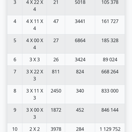
3
4 X 2
2 X
21
5018
105 378
4
4
4 X 1
1 X
47
3441
161 727
4
5
4 X 0
0 X
27
6864
185 328
4
6
3 X 3
26
3424
89 024
7
3 X 2
2 X
811
824
668 264
3
8
3 X 1
1 X
2450
340
833 000
3
9
3 X 0
0 X
1872
452
846 144
3
10
2 X 2
3978
284
1 129 752