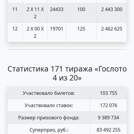
11
2 X 1
1 X
24433
100
2 443 300
2
12
2 X 0
0 X
19701
125
2 462 625
2
Статистика 171 тиража «Гослото
4 из 20»
Участвовало билетов:
103 755
Участвовало ставок:
172 076
Размер призового фонда:
9 389 734
Суперприз, руб.:
83 492 255