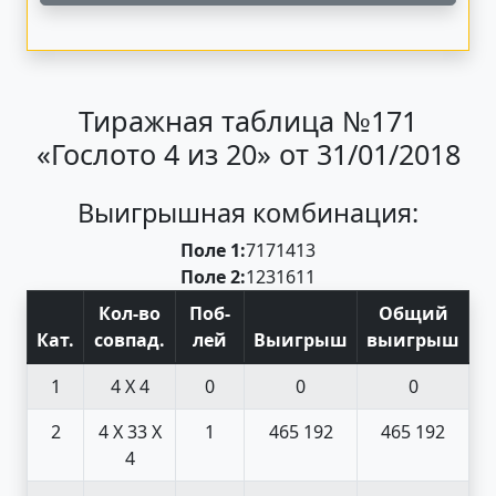
Тиражная таблица №171
«Гослото 4 из 20» от 31/01/2018
Выигрышная комбинация:
Поле 1:
7
17
14
13
Поле 2:
12
3
16
11
Кол-во
Поб
-
Общий
Кат
.
совпад
.
лей
Выигрыш
выигрыш
1
4 X 4
0
0
0
2
4 X 3
3 X
1
465 192
465 192
4