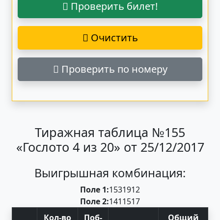
Проверить билет!
Очистить
Проверить по номеру
Тиражная таблица №155
«Гослото 4 из 20» от 25/12/2017
Выигрышная комбинация:
Поле 1:
15
3
19
12
Поле 2:
14
1
15
17
Кол-во
Поб
-
Общий