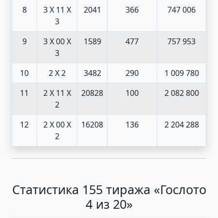
8
3 X 1
1 X
2041
366
747 006
3
9
3 X 0
0 X
1589
477
757 953
3
10
2 X 2
3482
290
1 009 780
11
2 X 1
1 X
20828
100
2 082 800
2
12
2 X 0
0 X
16208
136
2 204 288
2
Статистика 155 тиража «Гослото
4 из 20»