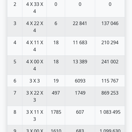
2
4 X 3
3 X
0
0
0
4
3
4 X 2
2 X
6
22 841
137 046
4
4
4 X 1
1 X
18
11 683
210 294
4
5
4 X 0
0 X
18
13 389
241 002
4
6
3 X 3
19
6093
115 767
7
3 X 2
2 X
497
1749
869 253
3
8
3 X 1
1 X
1785
607
1 083 495
3
9
3 X 0
0 X
1610
683
1 099 630