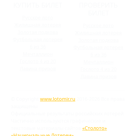
КУПИТЬ БИЛЕТ
ПРОВЕРИТЬ
БИЛЕТ
Русское лото
Жилищная лотерея
Русское лото
Золотая подкова
Жилищная лотерея
Футбольная лотерея
Золотая подкова
6 из 36
Футбольная лотерея
Мечталлион
6 из 36
Гослото 4 из 20
Мечталлион
Лавина призов
Гослото 4 из 20
Лавина призов
© Copyright
www.lotomir.ru
2016-2026 Все права
защищены
Официальные результаты российских лотерей
Частично используются графические и
текстовые материалы сайтов
«Столото»
,
«Национальные Лотереи»