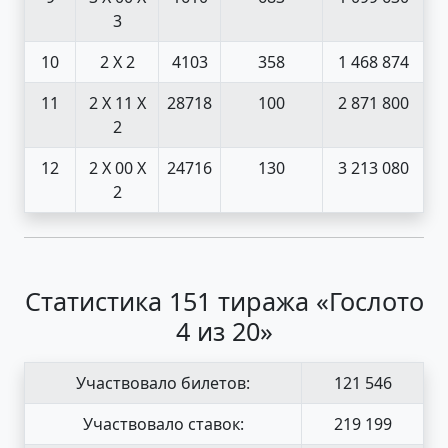
3
10
2 X 2
4103
358
1 468 874
11
2 X 1
1 X
28718
100
2 871 800
2
12
2 X 0
0 X
24716
130
3 213 080
2
Статистика 151 тиража «Гослото
4 из 20»
Участвовало билетов:
121 546
Участвовало ставок:
219 199