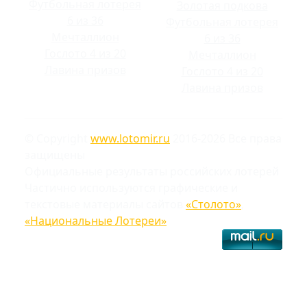
Футбольная лотерея
Золотая подкова
6 из 36
Футбольная лотерея
Мечталлион
6 из 36
Гослото 4 из 20
Мечталлион
Лавина призов
Гослото 4 из 20
Лавина призов
© Copyright
www.lotomir.ru
2016-2026 Все права
защищены
Официальные результаты российских лотерей
Частично используются графические и
текстовые материалы сайтов
«Столото»
,
«Национальные Лотереи»