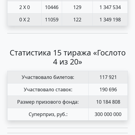
2 X 0
10446
129
1 347 534
0 X 2
11059
122
1 349 198
Статистика 15 тиража «Гослото
4 из 20»
Участвовало билетов:
117 921
Участвовало ставок:
190 696
Размер призового фонда:
10 184 808
Суперприз, руб.:
300 000 000