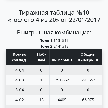
Тиражная таблица №10
«Гослото 4 из 20» от 22/01/2017
Выигрышная комбинация:
Поле 1:
11
3
15
13
Поле 2:
2
14
13
15
Кол-во
Поб
-
Общий
совпад
.
лей
Выигрыш
выигрыш
4 X 4
0
0
0
4 X 3
1
291 652
291 652
3 X 4
0
0
0
4 X 2
15
4405
66 075