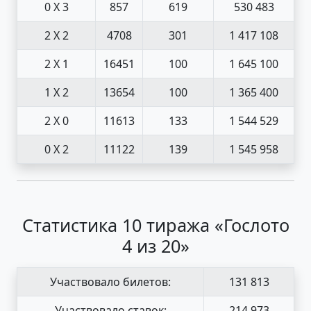
0 X 3
857
619
530 483
2 X 2
4708
301
1 417 108
2 X 1
16451
100
1 645 100
1 X 2
13654
100
1 365 400
2 X 0
11613
133
1 544 529
0 X 2
11122
139
1 545 958
Статистика 10 тиража «Гослото
4 из 20»
Участвовало билетов:
131 813
Участвовало ставок:
214 973