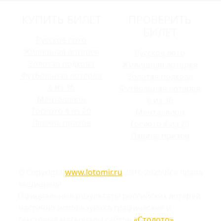
КУПИТЬ БИЛЕТ
ПРОВЕРИТЬ
БИЛЕТ
Русское лото
Жилищная лотерея
Русское лото
Золотая подкова
Жилищная лотерея
Футбольная лотерея
Золотая подкова
6 из 36
Футбольная лотерея
Мечталлион
6 из 36
Гослото 4 из 20
Мечталлион
Лавина призов
Гослото 4 из 20
Лавина призов
© Copyright
www.lotomir.ru
2016-2026 Все права
защищены
Официальные результаты российских лотерей
Частично используются графические и
текстовые материалы сайтов
«Столото»
,