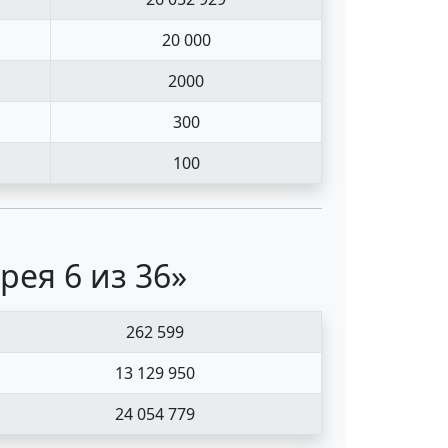
20 000
2000
300
100
рея 6 из 36»
262 599
13 129 950
24 054 779