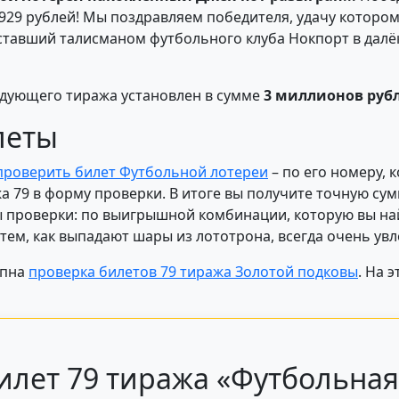
929 рублей! Мы поздравляем победителя, удачу которому
ставший талисманом футбольного клуба Нокпорт в далёки
едующего тиража установлен в сумме
3 миллионов руб
леты
проверить билет Футбольной лотереи
– по его номеру, 
а 79 в форму проверки. В итоге вы получите точную сум
ы проверки: по выигрышной комбинации, которую вы на
тем, как выпадают шары из лототрона, всегда очень увл
упна
проверка билетов 79 тиража Золотой подковы
. На 
илет 79 тиража «Футбольная 