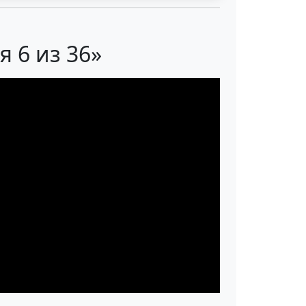
 6 из 36»