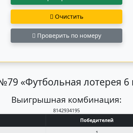
Очистить
Проверить по номеру
79 «Футбольная лотерея 6 и
Выигрышная комбинация:
8
14
29
34
19
5
Поб
едите
лей
1