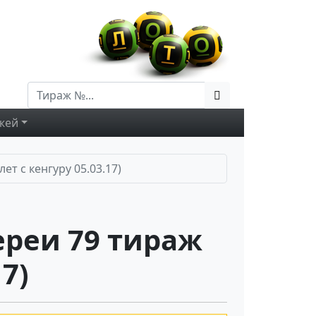
жей
т с кенгуру 05.03.17)
ереи 79 тираж
7)