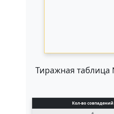
Тиражная таблица №
Кол-во совпад
ений
6