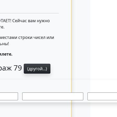
ОТАЕТ! Сейчас вам нужно
е.
 местами строки чисел или
льны!
илете.
ираж 79
(другой...)