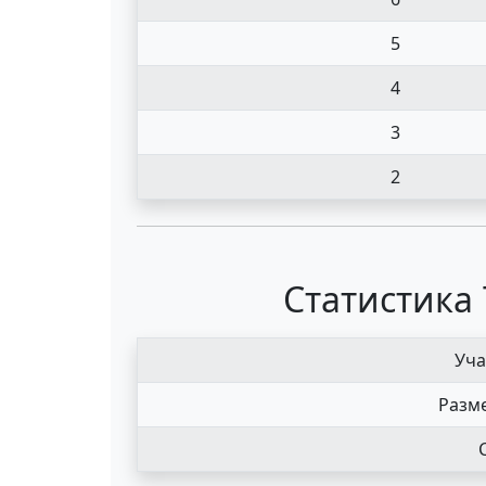
5
4
3
2
Статистика 
Уча
Разме