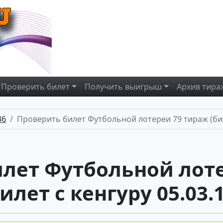
Проверить
билет
Получить
выигрыш
Архив
тира
36
Проверить билет Футбольной лотереи 79 тираж (биле
лет Футбольной лот
билет с кенгуру 05.03.1