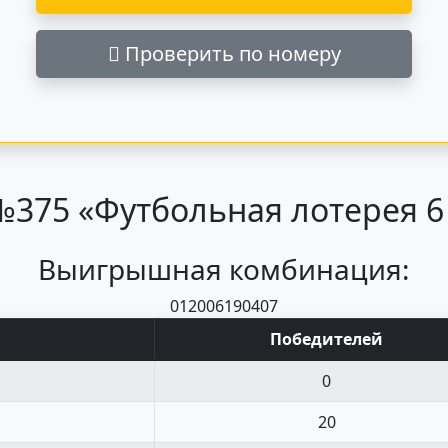
Проверить по номеру
375 «Футбольная лотерея 6 и
Выигрышная комбинация:
01
20
06
19
04
07
Поб
едите
лей
0
20