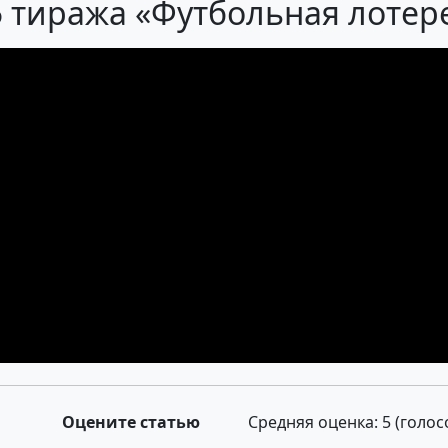
 тиража «Футбольная лотере
Оцените статью
Средняя оценка:
5
(голос