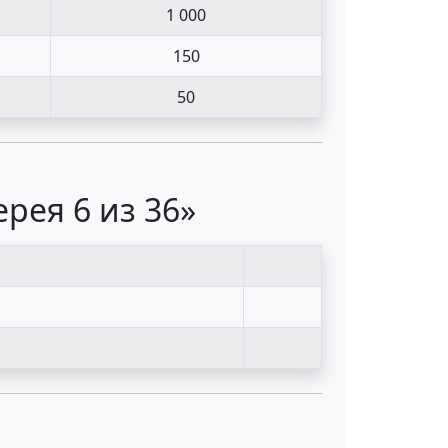
1 000
150
50
рея 6 из 36»