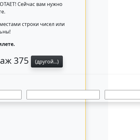
БОТАЕТ! Сейчас вам нужно
е.
 местами строки чисел или
льны!
илете.
раж 375
(другой...)