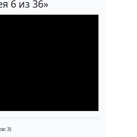
я 6 из 36»
ов:
3
)