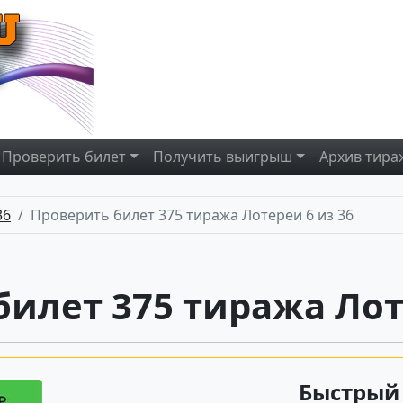
Проверить
билет
Получить
выигрыш
Архив
тира
36
Проверить билет 375 тиража Лотереи 6 из 36
илет 375 тиража Лот
Быстрый 