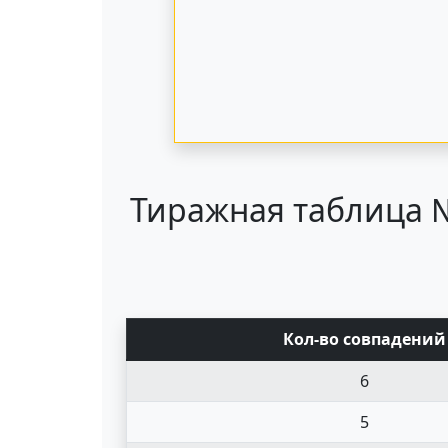
Тиражная таблица №
Кол-во совпад
ений
6
5