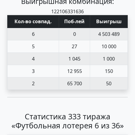
Выигрышная комбинация:
12
21
06
33
16
36
Кол-во совпад
.
Поб
-
лей
Выигрыш
6
0
4 503 489
5
27
10 000
4
1 045
1 000
3
12 955
150
2
65 700
50
Статистика 333 тиража
«Футбольная лотерея 6 из 36»