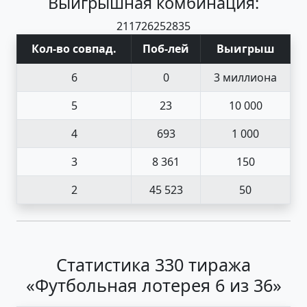
Выигрышная комбинация:
21
17
26
25
28
35
Кол-во совпад
.
Поб
-
лей
Выигрыш
6
0
3 миллиона
5
23
10 000
4
693
1 000
3
8 361
150
2
45 523
50
Статистика 330 тиража
«Футбольная лотерея 6 из 36»