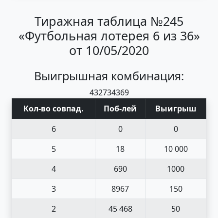
Тиражная таблица №245
«Футбольная лотерея 6 из 36»
от 10/05/2020
Выигрышная комбинация:
4
3
27
34
36
9
Кол-во совпад
.
Поб
-
лей
Выигрыш
6
0
0
5
18
10 000
4
690
1000
3
8967
150
2
45 468
50