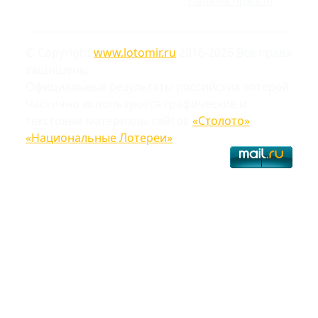
© Copyright
www.lotomir.ru
2016-2026 Все права
защищены
Официальные результаты российских лотерей
Частично используются графические и
текстовые материалы сайтов
«Столото»
,
«Национальные Лотереи»