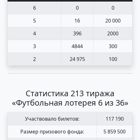
6
0
0
5
16
20 000
4
396
2000
3
4844
300
2
24 975
100
Статистика 213 тиража
«Футбольная лотерея 6 из 36»
Участвовало билетов:
117 190
Размер призового фонда:
5 859 500