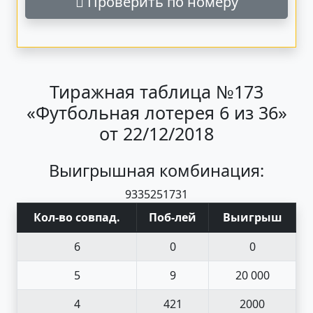
Проверить по номеру
Тиражная таблица №173
«Футбольная лотерея 6 из 36»
от 22/12/2018
Выигрышная комбинация:
9
33
5
25
17
31
Кол-во совпад
.
Поб
-
лей
Выигрыш
6
0
0
5
9
20 000
4
421
2000