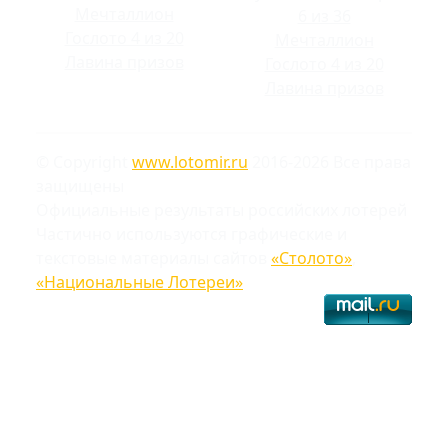
Мечталлион
6 из 36
Гослото 4 из 20
Мечталлион
Лавина призов
Гослото 4 из 20
Лавина призов
© Copyright
www.lotomir.ru
2016-2026 Все права
защищены
Официальные результаты российских лотерей
Частично используются графические и
текстовые материалы сайтов
«Столото»
,
«Национальные Лотереи»