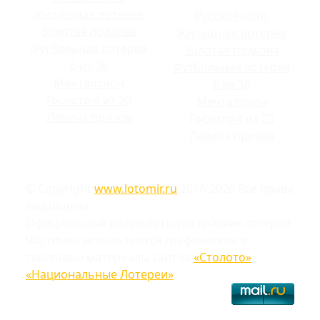
Жилищная лотерея
Русское лото
Золотая подкова
Жилищная лотерея
Футбольная лотерея
Золотая подкова
6 из 36
Футбольная лотерея
Мечталлион
6 из 36
Гослото 4 из 20
Мечталлион
Лавина призов
Гослото 4 из 20
Лавина призов
© Copyright
www.lotomir.ru
2016-2026 Все права
защищены
Официальные результаты российских лотерей
Частично используются графические и
текстовые материалы сайтов
«Столото»
,
«Национальные Лотереи»