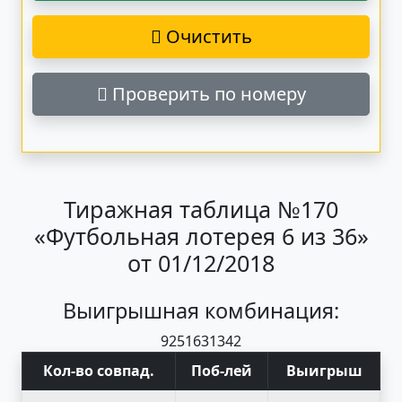
Очистить
Проверить по номеру
Тиражная таблица №170
«Футбольная лотерея 6 из 36»
от 01/12/2018
Выигрышная комбинация:
9
25
16
31
34
2
Кол-во совпад
.
Поб
-
лей
Выигрыш