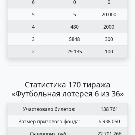
6
0
0
5
5
20 000
4
480
2000
3
5848
300
2
29 135
100
Статистика 170 тиража
«Футбольная лотерея 6 из 36»
Участвовало билетов:
138 761
Размер призового фонда:
6 938 050
Суперприз, руб.:
22 701 266